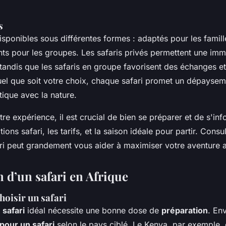
s
isponibles sous différentes formes : adaptés pour les famill
nts pour les groupes. Les safaris privés permettent une im
 tandis que les safaris en groupe favorisent des échanges e
uel que soit votre choix, chaque safari promet un dépayseme
ique avec la nature.
re expérience, il est crucial de bien se préparer et de s'inf
tions safari, les tarifs, et la saison idéale pour partir. Consu
i peut grandement vous aider à maximiser votre aventure a
n d’un safari en Afrique
hoisir un safari
safari
idéal nécessite une bonne dose de
préparation
. En
pour un safari
selon le pays ciblé. Le Kenya, par exemple, 