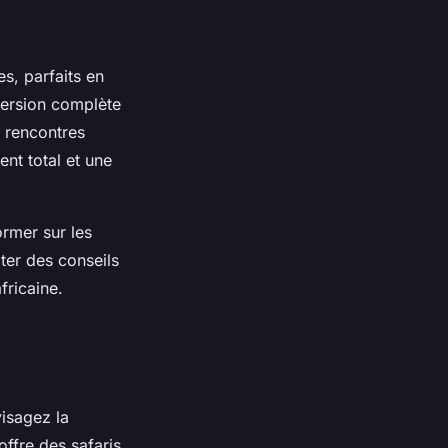
es, parfaits en
mersion complète
t rencontres
nt total et une
ormer sur les
lter des conseils
fricaine.
visagez la
offre des safaris