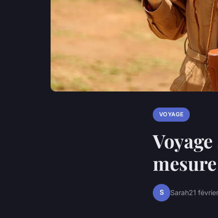
VOYAGE
Voyage 
mesure 
S
Sarah
21 févrie