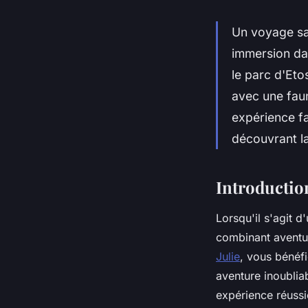
Un voyage saf
immersion da
le parc d'Eto
avec une faun
expérience f
découvrant l
Introduction
Lorsqu'il s'agit 
combinant aventur
Julie
, vous bénéf
aventure inoubliab
expérience réussi