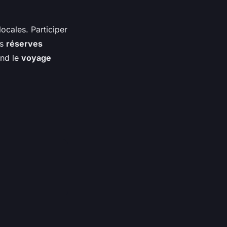
ocales. Participer
es
réserves
end le
voyage