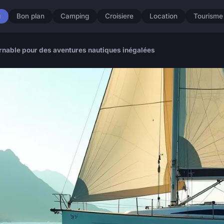
u
Bon plan
Camping
Croisiere
Location
Tourisme
rnable pour des aventures nautiques inégalées