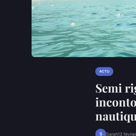
ACTU
Semi ri
inconto
nautiqu
S
Sarah
13 févri