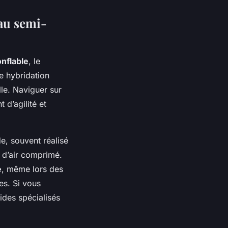
eau semi-
onflable
, le
e hybridation
le. Naviguer sur
 d’agilité et
e, souvent réalisé
 d’air comprimé.
e
, même lors des
s. Si vous
des spécialisés