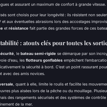
agues et assurant un maximum de confort à grande vitesse.
isés sont choisis pour leur longévité : ils résistent non seulem
 et aux éventuelles abrasions lors des accostages improvis
ce
et
résistance
fait partie des grandes forces de ces batea
tabilité : atouts clés pour toutes les sorti
sécurité
, le
bateau semi-rigide
se démarque par son incroyab
oie d’eau, les
flotteurs gonflables
empêchent l’embarcation
icativement la sécurité à bord. C’est un point rassurant pou
t avec des amis novices.
sversale
, quant à elle, limite le roulis et facilite les mouveme
vres plus aisées lors de la pêche ou du mouillage. Plusie
ais des rangements sécurisés et des systèmes de contrôle
einement de la mer.