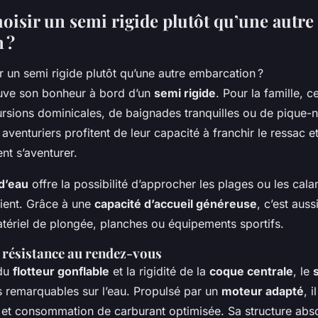
oisir un semi rigide plutôt qu’une autre
 ?
ouve son bonheur à bord d’un
semi rigide
. Pour la famille, 
ursions dominicales, de baignades tranquilles ou de pique-
 aventuriers profitent de leur capacité à franchir le ressac 
nt s’aventurer.
 d’eau
offre la possibilité d’approcher les plages ou les cal
ient. Grâce à une
capacité d’accueil généreuse
, c’est auss
ériel de plongée, planches ou équipements sportifs.
 résistance au rendez-vous
 du
flotteur gonflable
et la rigidité de la
coque centrale
, le
 remarquables sur l’eau. Propulsé par un
moteur adapté
, 
se et consommation de carburant optimisée. Sa structure abs