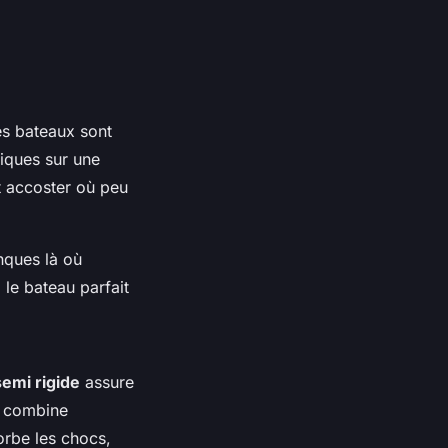
ces bateaux sont
niques sur une
et accoster où peu
anques là où
i le bateau parfait
semi rigide
assure
il combine
orbe les chocs,