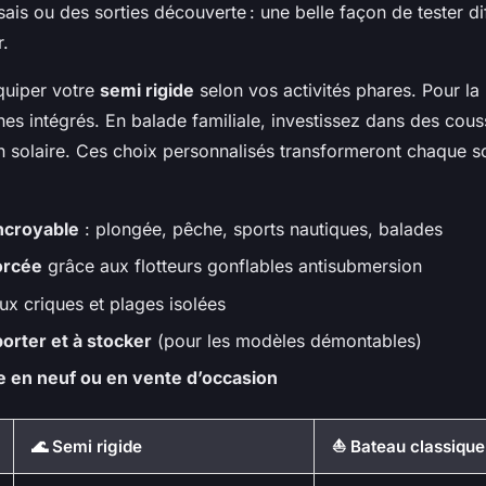
ais ou des sorties découverte : une belle façon de tester di
r.
quiper votre
semi rigide
selon vos activités phares. Pour l
es intégrés. En balade familiale, investissez dans des cous
n solaire. Ces choix personnalisés transformeront chaque so
ncroyable
: plongée, pêche, sports nautiques, balades
orcée
grâce aux flotteurs gonflables antisubmersion
ux criques et plages isolées
porter et à stocker
(pour les modèles démontables)
e en neuf ou en vente d’occasion
🌊 Semi rigide
⛵ Bateau classique