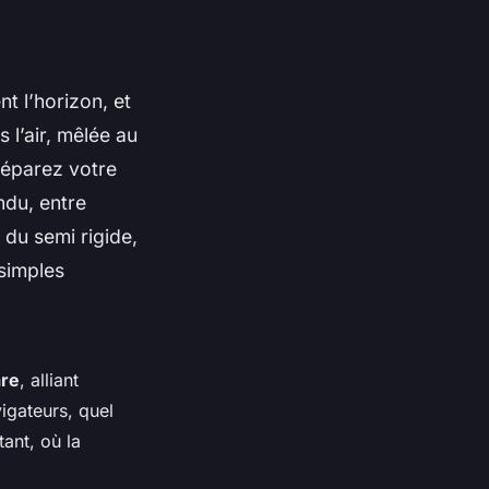
t l’horizon, et
 l’air, mêlée au
réparez votre
du, entre
 du semi rigide,
 simples
are
, alliant
vigateurs, quel
ant, où la