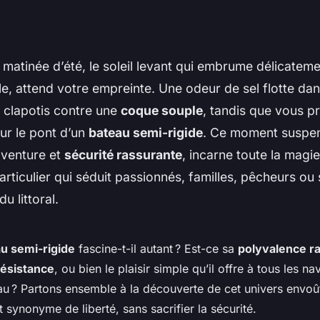
matinée d’été, le soleil levant qui embrume délicatemen
ble, attend votre empreinte. Une odeur de sel flotte dans
 clapotis contre une
coque souple
, tandis que vous p
ur le pont d’un
bateau semi-rigide
. Ce moment suspen
venture et
sécurité rassurante
, incarne toute la magie
particulier qui séduit passionnés, familles, pêcheurs ou
u littoral.
u semi-rigide
fascine-t-il autant ? Est-ce sa
polyvalence r
résistance
, ou bien le plaisir simple qu’il offre à tous les na
eau ? Partons ensemble à la découverte de cet univers envoût
 synonyme de liberté, sans sacrifier la sécurité.