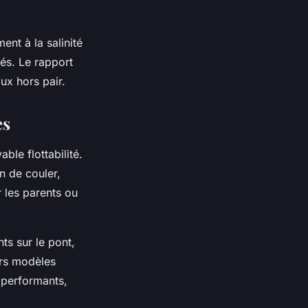
ent à la salinité
és. Le rapport
ux hors pair.
es
le flottabilité.
 de couler,
r les parents ou
nts sur le pont,
urs modèles
 performants,