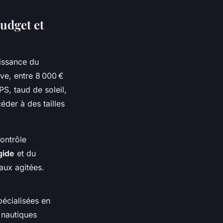
budget et
uissance du
ve, entre 8 000 €
S, taud de soleil,
éder à des tailles
contrôle
gide
et du
aux agitées.
pécialisées en
 nautiques