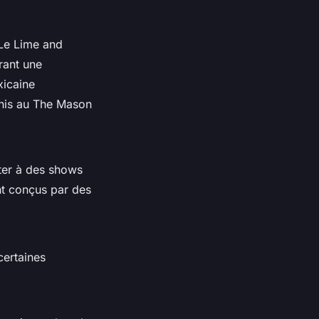
 Le Lime and
rant une
xicaine
Unis au The Mason
ter à des shows
t conçus par des
certaines