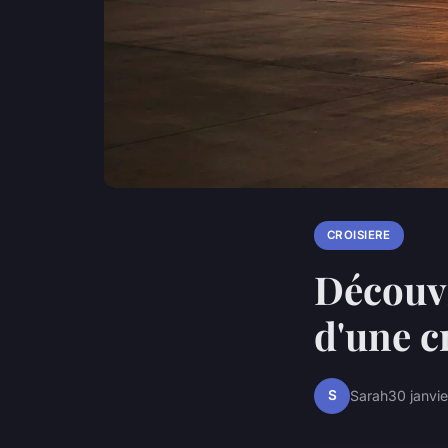
CROISIERE
Découvr
d'une c
S
Sarah
30 janvi