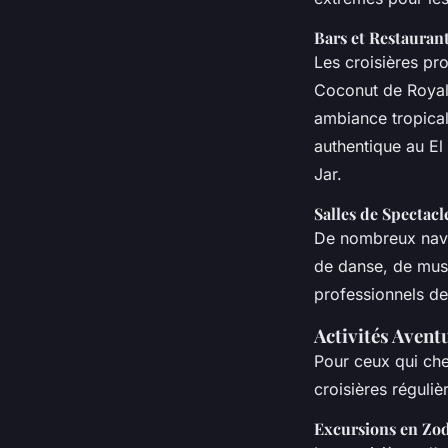
Bars et Restauran
Les croisières pr
Coconut de Royal 
ambiance tropica
authentique au E
Jar.
Salles de Spectacl
De nombreux navi
de danse, de mus
professionnels de 
Activités Avent
Pour ceux qui cher
croisières réguliè
Excursions en Zod