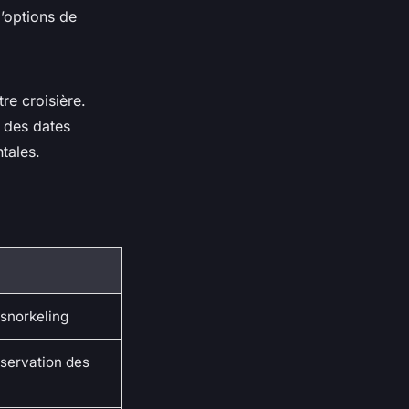
d’options de
re croisière.
r des dates
tales.
 snorkeling
bservation des