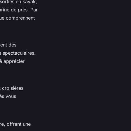
sorties en kayak,
rine de près. Par
ique comprennent
rent des
 spectaculaires.
à apprécier
 croisières
tés vous
re, offrant une