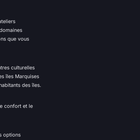
teliers
s domaines
ons que vous
tres culturelles
s îles Marquises
abitants des îles.
e confort et le
s options